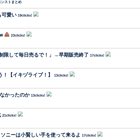
モンストまとめ
も可愛い
19clicks!
ｗ
23clicks!
制限して毎日売るで！」→早期販売終了
17clicks!
とう！【イキヅライブ！】
13clicks!
じゃなかったのか
13clicks!
化
21clicks!
、ソニーは小賢しい手を使って来るよ
17clicks!