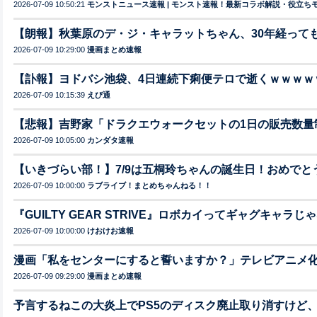
2026-07-09 10:50:21
モンストニュース速報 | モンスト速報！最新コラボ解説・役立ち
【朗報】秋葉原のデ・ジ・キャラットちゃん、30年経って
2026-07-09 10:29:00
漫画まとめ速報
【訃報】ヨドバシ池袋、4日連続下痢便テロで逝くｗｗｗｗ
2026-07-09 10:15:39
えび通
【悲報】吉野家「ドラクエウォークセットの1日の販売数量
2026-07-09 10:05:00
カンダタ速報
【いきづらい部！】7/9は五桐玲ちゃんの誕生日！おめで
2026-07-09 10:00:00
ラブライブ！まとめちゃんねる！！
『GUILTY GEAR STRIVE』ロボカイってギャグキャラ
2026-07-09 10:00:00
けおけお速報
漫画「私をセンターにすると誓いますか？」テレビアニメ
2026-07-09 09:29:00
漫画まとめ速報
予言するねこの大炎上でPS5のディスク廃止取り消すけど