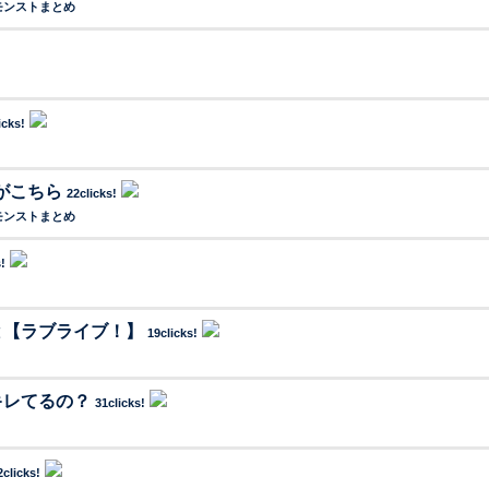
モンストまとめ
icks!
がこちら
22clicks!
モンストまとめ
s!
と【ラブライブ！】
19clicks!
キレてるの？
31clicks!
2clicks!