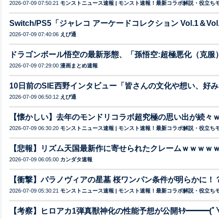
2026-07-09 07:50:21
モンストニュース速報 | モンスト速報！最新コラボ解説・役立ち
Switch/PS5「ジャレコ アーケードコレクション Vol.1＆V
2026-07-09 07:40:06
えび通
ドラゴンボール悟空の最新形態、「孫悟空:超極悪化（克服
2026-07-09 07:29:00
漫画まとめ速報
10日前のSIE西野インタビュー「皆さんの文化や想い、好
2026-07-09 06:50:12
えび通
【懐かしい】去年のモンドリコラボ超究極の思い出が続々
2026-07-09 06:30:20
モンストニュース速報 | モンスト速報！最新コラボ解説・役立ち
【悲報】リズム天国最新作に寄せられたクレームｗｗｗｗ
2026-07-09 06:05:00
カンダタ速報
【衝撃】パラノヴィアの星墓 桜ワンパン条件が明らかに！
2026-07-09 05:30:21
モンストニュース速報 | モンスト速報！最新コラボ解説・役立ち
【考察】ヒロアカ1弾真獣神化の性能予想が公開ｷﾀ━━━(ﾟ∀ﾟ