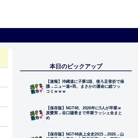
本日のピックアップ
【速報】沖縄道に子豚1頭、後ろ足骨折で保
護→ニュー速+民、まさかの運命に総ツッ
コミｗｗｗ
【保存版】NGT48、2026年に5人が卒業ｗ
原愛実→谷口陽香まで卒業ラッシュ全まと
め
【保存版】NGT48炎上全史2015→2026→山