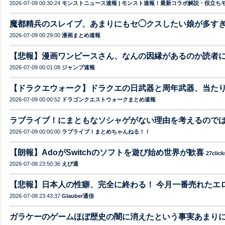
2026-07-09 00:30:24
モンストニュース速報 | モンスト速報！最新コラボ解説・役立ち
魔都精兵のスレイブ、あまりにもセ◯クスしたい娘が多す
2026-07-09 00:29:00
漫画まとめ速報
【悲報】漫画ワンピースさん、なんの因縁があるのか読者
2026-07-09 00:01:08
ジャンプ速報
【ドラクエウォーク】ドラクエの日武器と周年武器、当た
2026-07-09 00:00:52
ドラゴンクエストウォークまとめ速報
ラブライブ！にまともなソシャゲがない理由を考えるので
2026-07-09 00:00:00
ラブライブ！まとめちゃんねる！！
【朗報】AdoがSwitchのソフトを遊び始め世界が歓喜
27click
2026-07-08 23:50:36
えび通
【悲報】日本人の性癖、完全に終わる！ 今月一番売れたエ
2026-07-08 23:43:37
Glauber通信
ガラケーのゲームほぼ歴史の闇に消えたという事実あまり