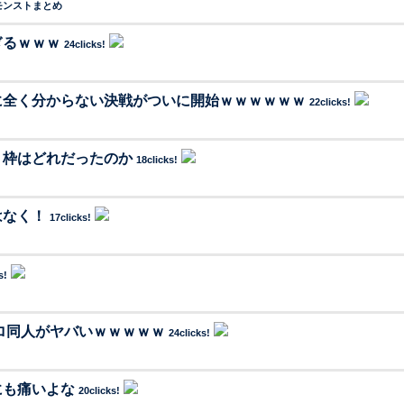
モンストまとめ
ぎるｗｗｗ
24clicks!
に全く分からない決戦がついに開始ｗｗｗｗｗｗ
22clicks!
り枠はどれだったのか
18clicks!
はなく！
17clicks!
s!
ロ同人がヤバいｗｗｗｗｗ
24clicks!
にも痛いよな
20clicks!