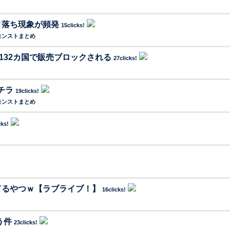
タ落ち現象が頻発
15clicks!
モンストまとめ
ls」が132カ国で販売ブロックされる
27clicks!
チラ
19clicks!
モンストまとめ
cks!
てるやつｗ【ラブライブ！】
16clicks!
う件
23clicks!