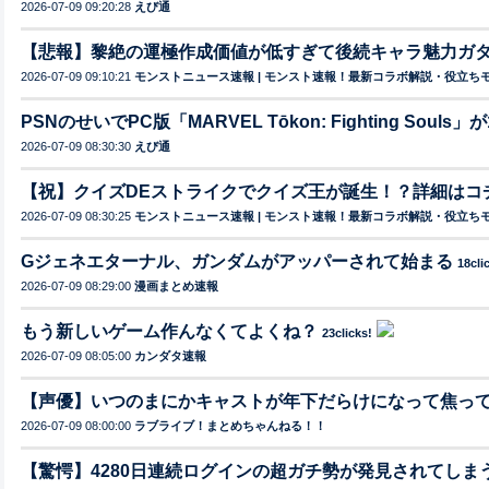
2026-07-09 09:20:28
えび通
【悲報】黎絶の運極作成価値が低すぎて後続キャラ魅力ガ
2026-07-09 09:10:21
モンストニュース速報 | モンスト速報！最新コラボ解説・役立ち
PSNのせいでPC版「MARVEL Tōkon: Fighting Sou
2026-07-09 08:30:30
えび通
【祝】クイズDEストライクでクイズ王が誕生！？詳細はコ
2026-07-09 08:30:25
モンストニュース速報 | モンスト速報！最新コラボ解説・役立ち
Gジェネエターナル、ガンダムがアッパーされて始まる
18cli
2026-07-09 08:29:00
漫画まとめ速報
もう新しいゲーム作んなくてよくね？
23clicks!
2026-07-09 08:05:00
カンダタ速報
【声優】いつのまにかキャストが年下だらけになって焦っ
2026-07-09 08:00:00
ラブライブ！まとめちゃんねる！！
【驚愕】4280日連続ログインの超ガチ勢が発見されてしま