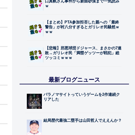
口真帆さん事件から新曲砂漠まで一気読み
ｗ
【まとめ】PTA参加拒否した親への「最終
警告」が村八分すぎるとガリレオ民騒然ｗ
ｗｗ
【悲報】邪悪球団ドジャース、まさかの7連
敗→ガリレオ民「満塁ゲッツーが戦犯」総
ツッコミｗｗｗ
最新ブログニュース
パラノマサイトっていうゲームを2作連続ク
リアした
結局歴代最強二塁手は山田哲人でええんか？