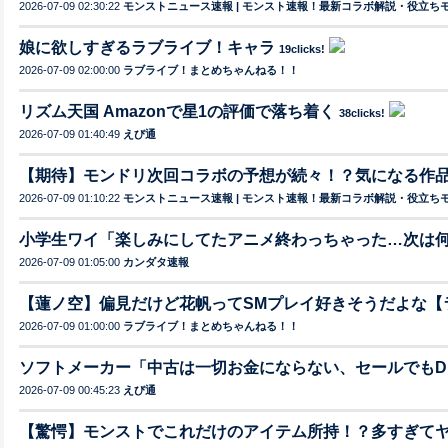
2026-07-09 02:30:22
モンストニュース速報 | モンスト速報！最新コラボ解説・役立ち
娘に欲しすぎるラブライブ！キャラ
19clicks!
2026-07-09 02:00:00
ラブライブ！まとめちゃんねる！！
リズム天国 Amazonで星1の評価で落ち着く
38clicks!
2026-07-09 01:40:49
えび通
【期待】モンドリ次回コラボの予想が続々！？気になる作
2026-07-09 01:10:22
モンストニュース速報 | モンスト速報！最新コラボ解説・役立ち
小学生ワイ「楽しみにしてたアニメ終わっちゃった…次は何の
2026-07-09 01:05:00
カンダタ速報
【蓮ノ空】偏見だけど花帆ってSMプレイ好きそうだよな【
2026-07-09 01:00:00
ラブライブ！まとめちゃんねる！！
ソフトメーカー「中古は一切お金にならない、セールでもD
2026-07-09 00:45:23
えび通
【驚愕】モンストでこれだけのアイテム所持！？多すぎて