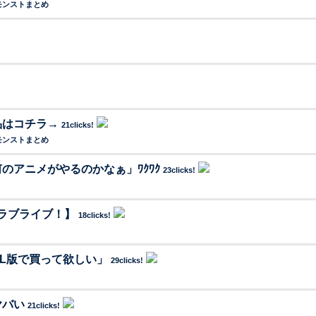
モンストまとめ
品はコチラ→
21clicks!
モンストまとめ
アニメがやるのかなぁ」ﾜｸﾜｸ
23clicks!
ラブライブ！】
18clicks!
L版で買って欲しい」
29clicks!
ヤバい
21clicks!