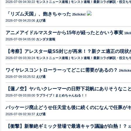
2026-07-09 04:30:22
モンストニュース速報 | モンスト速報！最新コラボ解説・役立ち
「リズム天国」、飽きちゃった
25clicks!
2026-07-09 04:20:06
えび通
アニメアイドルマスターから15年が経ったとかいう事実
18cl
2026-07-09 04:05:00
カンダタ速報
【考察】アレスター級SS封じが再来！？新クエ適正の現状
2026-07-09 03:30:24
モンストニュース速報 | モンスト速報！最新コラボ解説・役立ち
ワイヤレスコントローラーってどこに需要があるの？
24click
2026-07-09 03:25:52
えび通
【蓮ノ空】ヤバいクレーマーの日野下花帆にありそうなこ
2026-07-09 03:00:00
ラブライブ！まとめちゃんねる！！
パッケージ廃止どうせ任天堂も後に続くのになんで任豚が
2026-07-09 02:30:37
えび通
【衝撃】新黎絶ギミック登場で最適キャラ議論が白熱！？
2