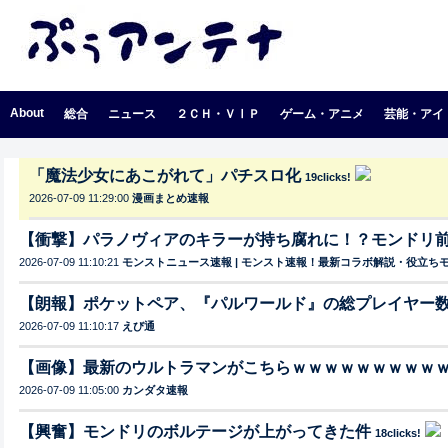
About
総合
ニュース
２ＣＨ・ＶⅠＰ
ゲーム・アニメ
芸能・アイ
「魔法少女にあこがれて」パチスロ化
19clicks!
2026-07-09 11:29:00
漫画まとめ速報
【衝撃】パラノヴィアのキラーが持ち腐れに！？モンドリ
2026-07-09 11:10:21
モンストニュース速報 | モンスト速報！最新コラボ解説・役立ち
【朗報】ポケットペア、『パルワールド』の総プレイヤー数が
2026-07-09 11:10:17
えび通
【画像】最新のウルトラマンがこちらｗｗｗｗｗｗｗｗｗ
2026-07-09 11:05:00
カンダタ速報
【興奮】モンドリのボルテージが上がってきた件
18clicks!