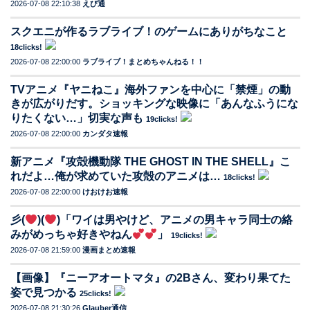
2026-07-08 22:10:38
えび通
スクエニが作るラブライブ！のゲームにありがちなこと
18clicks!
2026-07-08 22:00:00
ラブライブ！まとめちゃんねる！！
TVアニメ『ヤニねこ』海外ファンを中心に「禁煙」の動
きが広がりだす。ショッキングな映像に「あんなふうにな
りたくない…」切実な声も
19clicks!
2026-07-08 22:00:00
カンダタ速報
新アニメ『攻殻機動隊 THE GHOST IN THE SHELL』こ
れだよ…俺が求めていた攻殻のアニメは…
18clicks!
2026-07-08 22:00:00
けおけお速報
彡(
)(
)「ワイは男やけど、アニメの男キャラ同士の絡
みがめっちゃ好きやねん
」
19clicks!
2026-07-08 21:59:00
漫画まとめ速報
【画像】『ニーアオートマタ』の2Bさん、変わり果てた
姿で見つかる
25clicks!
2026-07-08 21:30:26
Glauber通信