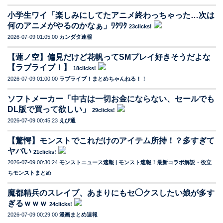
小学生ワイ「楽しみにしてたアニメ終わっちゃった…次は
何のアニメがやるのかなぁ」ﾜｸﾜｸ
23clicks!
2026-07-09 01:05:00
カンダタ速報
【蓮ノ空】偏見だけど花帆ってSMプレイ好きそうだよな
【ラブライブ！】
18clicks!
2026-07-09 01:00:00
ラブライブ！まとめちゃんねる！！
ソフトメーカー「中古は一切お金にならない、セールでも
DL版で買って欲しい」
29clicks!
2026-07-09 00:45:23
えび通
【驚愕】モンストでこれだけのアイテム所持！？多すぎて
ヤバい
21clicks!
2026-07-09 00:30:24
モンストニュース速報 | モンスト速報！最新コラボ解説・役立
ちモンストまとめ
魔都精兵のスレイブ、あまりにもセ◯クスしたい娘が多す
ぎるｗｗｗ
24clicks!
2026-07-09 00:29:00
漫画まとめ速報