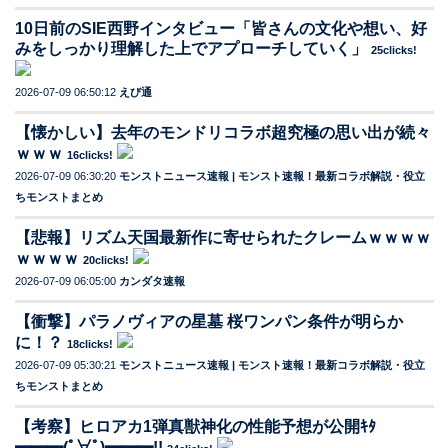
10日前のSIE西野インタビュー「皆さんの文化や想い、好
みをしっかり理解した上でアプローチしていく」
25clicks!
2026-07-09 06:50:12
えび通
【懐かしい】去年のモンドリコラボ超究極の思い出が続々
ｗｗｗ
16clicks!
2026-07-09 06:30:20
モンストニュース速報 | モンスト速報！最新コラボ解説・役立
ちモンストまとめ
【悲報】リズム天国最新作に寄せられたクレームｗｗｗｗ
ｗｗｗｗ
20clicks!
2026-07-09 06:05:00
カンダタ速報
【衝撃】パラノヴィアの星墓 桜ワンパン条件が明らか
に！？
18clicks!
2026-07-09 05:30:21
モンストニュース速報 | モンスト速報！最新コラボ解説・役立
ちモンストまとめ
【考察】ヒロアカ1弾真獣神化の性能予想が公開ｷﾀ
━━━(ﾟ∀ﾟ)━━━!!