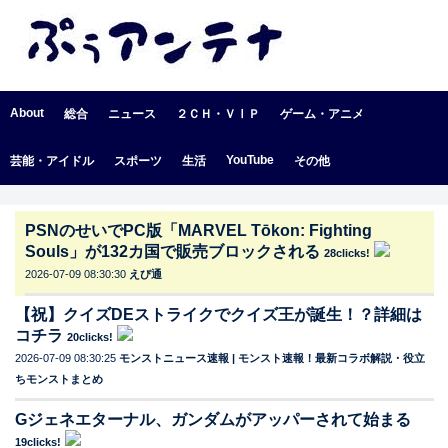
About
総合
ニュース
２ＣＨ・ＶⅠＰ
ゲーム・アニメ
YouTube
芸能・アイドル
スポーツ
生活
その他
PSNのせいでPC版「MARVEL Tōkon: Fighting
Souls」が132カ国で販売ブロックされる
28clicks!
2026-07-09 08:30:30
えび通
【祝】クイズDEストライクでクイズ王が誕生！？詳細は
コチラ
20clicks!
2026-07-09 08:30:25
モンストニュース速報 | モンスト速報！最新コラボ解説・役立
ちモンストまとめ
Gジェネエターナル、ガンダムがアッパーされて始まる
19clicks!