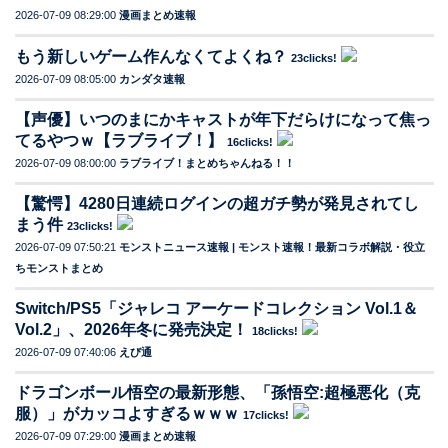
2026-07-09 08:29:00
漫画まとめ速報
もう新しいゲーム作んなくてよくね？
23clicks!
2026-07-09 08:05:00
カンダタ速報
【声優】いつのまにかキャストが年下だらけになって焦っ
てるやつｗ【ラブライブ！】
16clicks!
2026-07-09 08:00:00
ラブライブ！まとめちゃんねる！！
【驚愕】4280日連続ログインの超ガチ勢が発見されてし
まう件
23clicks!
2026-07-09 07:50:21
モンストニュース速報 | モンスト速報！最新コラボ解説・役立
ちモンストまとめ
Switch/PS5「ジャレコ アーケードコレクション Vol.1＆
Vol.2」、2026年冬に発売決定！
18clicks!
2026-07-09 07:40:06
えび通
ドラゴンボール悟空の最新形態、「孫悟空:超極悪化（克
服）」がカッコよすぎるｗｗｗ
17clicks!
2026-07-09 07:29:00
漫画まとめ速報