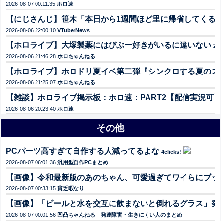
2026-08-07 00:11:35
ホロ速
【にじさんじ】笹木「本日から1週間ほど里に帰省してくる
2026-08-06 22:00:10
VTuberNews
【ホロライブ】大塚製薬にはびぶー好きがいるに違いない
21c
2026-08-06 21:46:28
ホロちゃんねる
【ホロライブ】ホロドリ夏イベ第二弾『シンクロする夏のス
2026-08-06 21:25:07
ホロちゃんねる
【雑談】ホロライブ掲示板：ホロ速：PART2【配信実況可
2026-08-06 20:23:40
ホロ速
その他
PCパーツ高すぎて自作する人減ってるよな
4clicks!
2026-08-07 06:01:36
汎用型自作PCまとめ
【画像】令和最新版のあのちゃん、可愛過ぎてワイらにブッ刺さり
2026-08-07 00:33:15
貧乏暇なり
【画像】「ビールと水を交互に飲まないと倒れるグラス」発
2026-08-07 00:01:56
凹凸ちゃんねる 発達障害・生きにくい人のまとめ