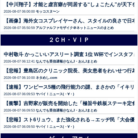
【中川翔子】才能と虚言癖が同居する“しょこたん”が天下を
2026-08-07 06:00:00
モッコスヌ〜ン
【画像】海外女コスプレイヤーさん、スタイルの良さで日本人を圧倒
2026-08-07 05:50:59
アルファルファモザイク＠ネットニュースのまとめ
２ＣＨ・ＶⅠＰ
中村敬斗 かっこいいアスリート調査 1位 W杯でインスタフォロ
2026-08-07 06:12:41
なんでも受信遅報@なんJ・おんJまとめ
【悲報】豊島区のクリニック院長、美女患者をわいせつ行為
2026-08-07 06:10:00
ネタめし.com
【速報】ワンピース5種の飛行能力の謎、まさかの「イキリ
2026-08-07 06:09:53
ヤバイ！ニュース(・∀・)
【衝撃】吉野家が販売を開始した「極旨牛鉄板ステーキ定食(1
2026-08-07 06:09:53
なんでも受信遅報@なんJ・おんJまとめ
【悲報】スト6リュウ、また強化される→エッヂ民「大会優
2026-08-07 06:09:50
ヤバイ！ニュース(・∀・)