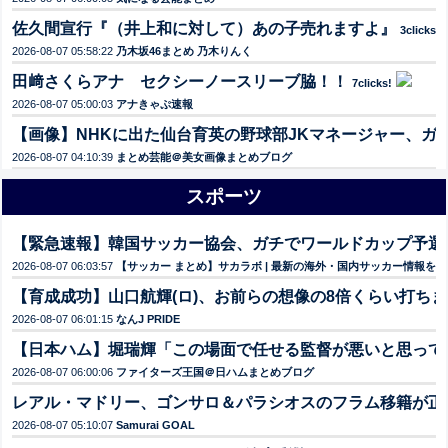
佐久間宣行『（井上和に対して）あの子売れますよ』
3clicks!
2026-08-07 05:58:22
乃木坂46まとめ 乃木りんく
田﨑さくらアナ セクシーノースリーブ脇！！
7clicks!
2026-08-07 05:00:03
アナきゃぷ速報
【画像】NHKに出た仙台育英の野球部JKマネージャー、ガ
2026-08-07 04:10:39
まとめ芸能＠美女画像まとめブログ
スポーツ
【緊急速報】韓国サッカー協会、ガチでワールドカップ予選
2026-08-07 06:03:57
【サッカー まとめ】サカラボ | 最新の海外・国内サッカー情報を
【育成成功】山口航輝(ロ)、お前らの想像の8倍くらい打ち
2026-08-07 06:01:15
なんJ PRIDE
【日本ハム】堀瑞輝「この場面で任せる監督が悪いと思って
2026-08-07 06:00:06
ファイターズ王国＠日ハムまとめブログ
レアル・マドリー、ゴンサロ＆パラシオスのフラム移籍が正
2026-08-07 05:10:07
Samurai GOAL