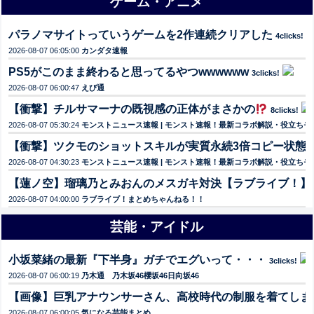
ゲーム・アニメ
パラノマサイトっていうゲームを2作連続クリアした
4clicks!
2026-08-07 06:05:00
カンダタ速報
PS5がこのまま終わると思ってるやつwwwwww
3clicks!
2026-08-07 06:00:47
えび通
【衝撃】チルサマーナの既視感の正体がまさかの
8clicks!
2026-08-07 05:30:24
モンストニュース速報 | モンスト速報！最新コラボ解説・役立ち
【衝撃】ツクモのショットスキルが実質永続3倍コピー状態
2026-08-07 04:30:23
モンストニュース速報 | モンスト速報！最新コラボ解説・役立ち
【蓮ノ空】瑠璃乃とみおんのメスガキ対決【ラブライブ！】
2026-08-07 04:00:00
ラブライブ！まとめちゃんねる！！
芸能・アイドル
小坂菜緒の最新『下半身』ガチでエグいって・・・
3clicks!
2026-08-07 06:00:19
乃木通 乃木坂46櫻坂46日向坂46
【画像】巨乳アナウンサーさん、高校時代の制服を着てしま
2026-08-07 06:00:05
気になる芸能まとめ