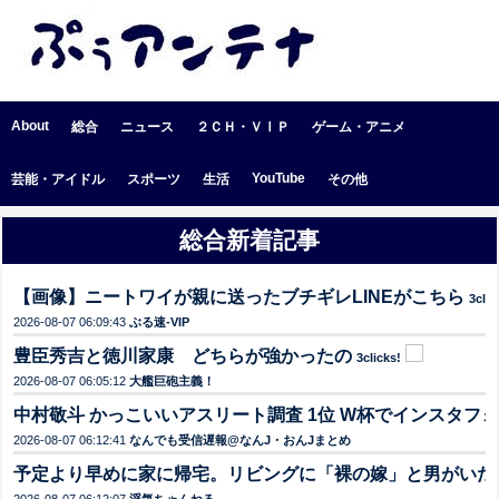
About
総合
ニュース
２ＣＨ・ＶⅠＰ
ゲーム・アニメ
YouTube
芸能・アイドル
スポーツ
生活
その他
総合新着記事
【画像】ニートワイが親に送ったブチギレLINEがこちら
3clic
2026-08-07 06:09:43
ぶる速-VIP
豊臣秀吉と徳川家康 どちらが強かったの
3clicks!
2026-08-07 06:05:12
大艦巨砲主義！
中村敬斗 かっこいいアスリート調査 1位 W杯でインスタフォロ
2026-08-07 06:12:41
なんでも受信遅報@なんJ・おんJまとめ
予定より早めに家に帰宅。リビングに「裸の嫁」と男がいた。