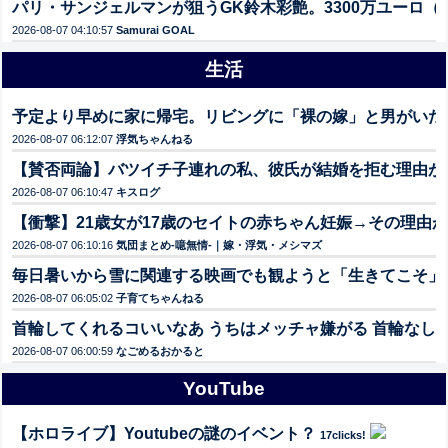
パリ・サンジェルマンが狙うGK鈴木彩艶。3300万ユーロ（
2026-08-07 04:10:57
Samurai GOAL
生活
予定より早めに家に帰宅。リビングに「裸の嫁」と男がいた。
2026-08-07 06:12:07
浮気ちゃんねる
【賛否両論】バツイチ子連れの私、彼氏が結婚を拒む理由が
2026-08-07 06:10:47
キスログ
【衝撃】21歳女が17歳のセイトの赤ちゃん妊娠→その理由
2026-08-07 06:10:16
気団まとめ-噫無情-｜嫁・浮気・メシマズ
毎日暑いから雪に関連する映画でも観ようと「生きてこそ」
2026-08-07 06:05:02
子育てちゃんねる
首輪してくれるコいいなあ うちはメッチャ嫌がる 首輪なし
2026-08-07 06:00:59
なごめるおかると
YouTube
【ホロライブ】Youtubeの謎のイベント？
17clicks!