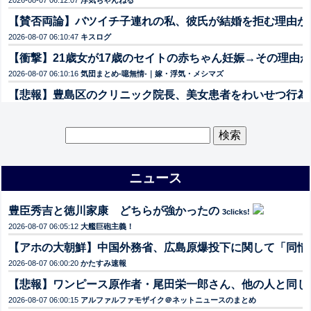
2026-08-07 06:12:07
浮気ちゃんねる
【賛否両論】バツイチ子連れの私、彼氏が結婚を拒む理由が
2026-08-07 06:10:47
キスログ
【衝撃】21歳女が17歳のセイトの赤ちゃん妊娠→その理由
2026-08-07 06:10:16
気団まとめ-噫無情-｜嫁・浮気・メシマズ
【悲報】豊島区のクリニック院長、美女患者をわいせつ行為
2026-08-07 06:10:00
ネタめし.com
【速報】ワンピース5種の飛行能力の謎、まさかの「イキリ
検
索:
2026-08-07 06:09:53
ヤバイ！ニュース(・∀・)
【衝撃】吉野家が販売を開始した「極旨牛鉄板ステーキ定食(1
ニュース
2026-08-07 06:09:53
なんでも受信遅報@なんJ・おんJまとめ
【悲報】スト6リュウ、また強化される→エッヂ民「大会優
豊臣秀吉と徳川家康 どちらが強かったの
3clicks!
2026-08-07 06:09:50
ヤバイ！ニュース(・∀・)
2026-08-07 06:05:12
大艦巨砲主義！
【まとめ】夜の投資部★11、ドル円1時間で50pips急変
【アホの大朝鮮】中国外務省、広島原爆投下に関して「同情
2026-08-07 06:09:46
ヤバイ！ニュース(・∀・)
2026-08-07 06:00:20
かたすみ速報
【時系列まとめ】令和8年熊本地震から10日、死者38人・
【悲報】ワンピース原作者・尾田栄一郎さん、他の人と同じ
2026-08-07 06:09:43
ヤバイ！ニュース(・∀・)
2026-08-07 06:00:15
アルファルファモザイク＠ネットニュースのまとめ